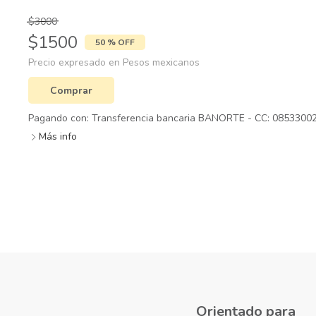
$3000
$1500
50 % OFF
Precio expresado en Pesos mexicanos
Comprar
Pagando con:
Transferencia bancaria BANORTE - CC: 0853300
Más info
Manejo de límites y berrinches a través de la Discipli
Orientado para