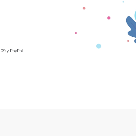
209
y
PayPal
na Positiva