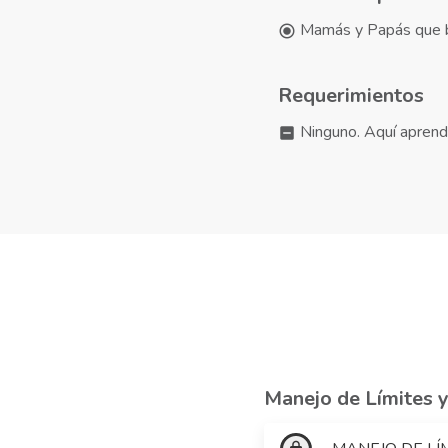
Mamás y Papás que bu
radio_button_checked
Requerimientos
Ninguno. Aquí aprende
indeterminate_check_box
Manejo de Límites y